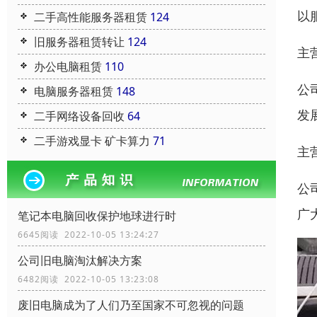
以
二手高性能服务器租赁
124
旧服务器租赁转让
124
主
办公电脑租赁
110
公
电脑服务器租赁
148
发
二手网络设备回收
64
二手游戏显卡 矿卡算力
71
主
公
广
笔记本电脑回收保护地球进行时
6645阅读 2022-10-05 13:24:27
公司旧电脑淘汰解决方案
6482阅读 2022-10-05 13:23:08
废旧电脑成为了人们乃至国家不可忽视的问题