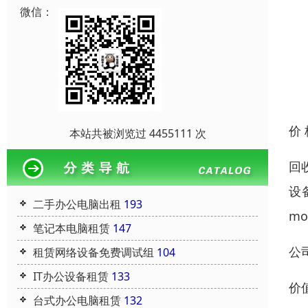
微信：
价
本站共被浏览过 4455111 次
回
设
二手办公电脑出租
193
m
笔记本电脑租赁
147
公
租赁网络设备免费调试组
104
IT办公设备租赁
133
价
台式办公电脑租赁
132