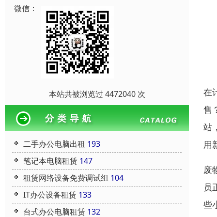
微信：
在
本站共被浏览过 4472040 次
售
站
用
二手办公电脑出租
193
笔记本电脑租赁
147
废
租赁网络设备免费调试组
104
员
IT办公设备租赁
133
些
台式办公电脑租赁
132