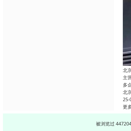
北
主
多
北
25-
更
被浏览过 4472