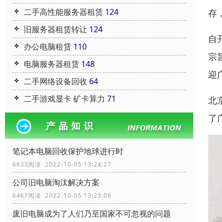
二手高性能服务器租赁
124
存
旧服务器租赁转让
124
自
办公电脑租赁
110
宗
电脑服务器租赁
148
迎
二手网络设备回收
64
二手游戏显卡 矿卡算力
71
北
了
笔记本电脑回收保护地球进行时
6633阅读 2022-10-05 13:24:27
公司旧电脑淘汰解决方案
6467阅读 2022-10-05 13:23:08
废旧电脑成为了人们乃至国家不可忽视的问题