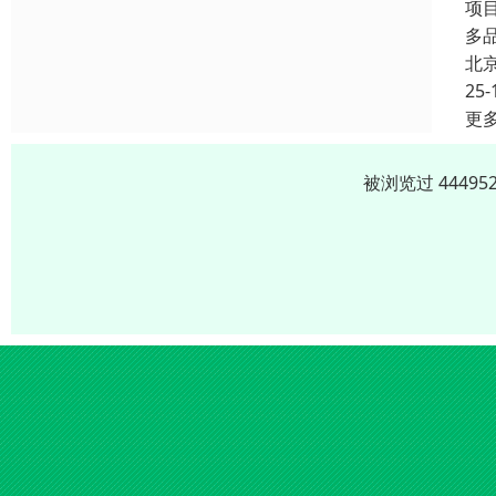
项
多
北
25-
更
被浏览过 4449