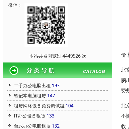
微信：
价
本站共被浏览过 4449526 次
北
脑
二手办公电脑出租
193
费
笔记本电脑租赁
147
北
租赁网络设备免费调试组
104
不
IT办公设备租赁
133
收
台式办公电脑租赁
132