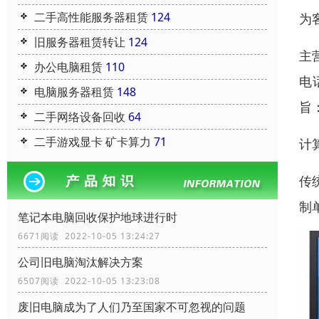
二手高性能服务器租赁
124
为
旧服务器租赁转让
124
主
办公电脑租赁
110
电
电脑服务器租赁
148
旨
二手网络设备回收
64
二手游戏显卡 矿卡算力
71
计算
传
制
笔记本电脑回收保护地球进行时
6671阅读 2022-10-05 13:24:27
公司旧电脑淘汰解决方案
6507阅读 2022-10-05 13:23:08
废旧电脑成为了人们乃至国家不可忽视的问题