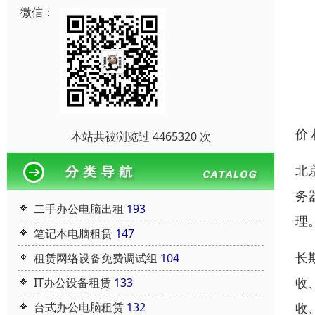
微信：
价
本站共被浏览过 4465320 次
北
务
二手办公电脑出租
193
理
笔记本电脑租赁
147
长
租赁网络设备免费调试组
104
收
IT办公设备租赁
133
收
台式办公电脑租赁
132