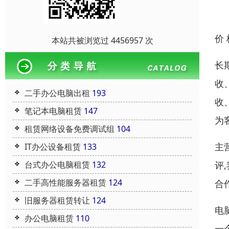
价
本站共被浏览过 4456957 次
长
收
二手办公电脑出租
193
收
笔记本电脑租赁
147
为
租赁网络设备免费调试组
104
主
IT办公设备租赁
133
评
台式办公电脑租赁
132
二手高性能服务器租赁
124
合
旧服务器租赁转让
124
电
办公电脑租赁
110
一