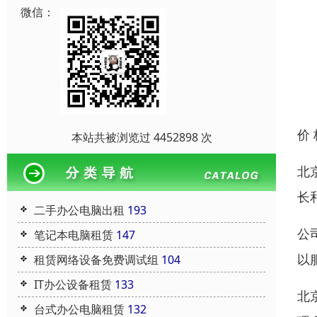
微信：
价
本站共被浏览过 4452898 次
北
长
二手办公电脑出租
193
公
笔记本电脑租赁
147
以
租赁网络设备免费调试组
104
IT办公设备租赁
133
北
台式办公电脑租赁
132